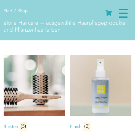
Start
/ Shop
Cart
étoile Haircare – ausgewählte Haarpflegeprodukte
und Pflanzenhaarfarben
Bürsten
(5)
Finish
(2)