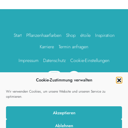
Start
Pflanzenhaarfarben
Shop
étoile
Inspiration
Karriere
Termin anfragen
Impressum
Datenschutz
Cookie-Einstellungen
Cookie-Zustimmung verwalten
Wir verwenden Cookies, um unsere Website und unseren Service zu
Salon étoile, Maybachstraße 18, 25980 Sylt/OT Westerland,
optimieren.
Fon
04651 299889
, Fax
04651
23277, Terminanfragen über
das
Formular
oder an
anfrage@etoile-sylt.de
, andere
Akzeptieren
Anliegen an
info@etoile-sylt.de
© 2026 étoile
Ablehnen