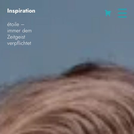
Inspiration
Cart
étoile –
immer dem
Zeitgeist
verpflichtet