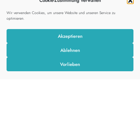
Cookie-Zustimmung verwalten
i
Wir verwenden Cookies, um unsere Website und unseren Service zu
optimieren.
Akzeptieren
> étoile Haarfarben im Shop bestellen
Ablehnen
Vorlieben
Gebrauchsanleitungen
Pflanzenhaarfarbe bei nicht ergrautem Haar
Haare waschen, um Reste von Stylingprodukten
zu entfernen, da sonst die Farbe nicht optimal
wirken kann.
Das Pflanzenpulver in einer Schale mit heißem
Wasser zu einem spinatartigen Brei, am besten
mit einem Schneebesen verrühren, bis es eine