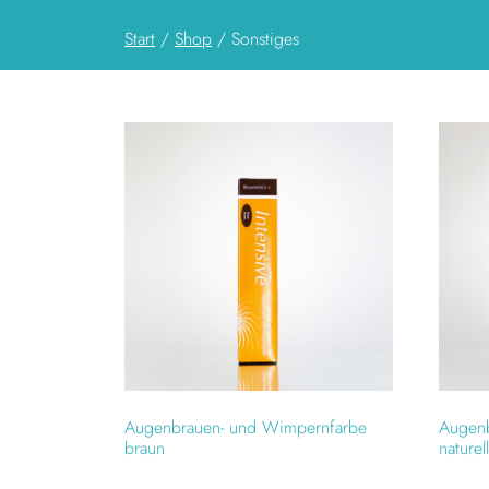
Start
/
Shop
/ Sonstiges
Augenbrauen- und Wimpernfarbe
Augen
braun
naturel