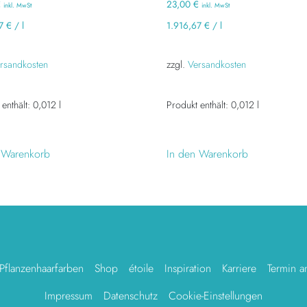
€
23,00
€
inkl. MwSt
inkl. MwSt
67
€
/
l
1.916,67
€
/
l
rsandkosten
zzgl.
Versandkosten
 enthält: 0,012
l
Produkt enthält: 0,012
l
 Warenkorb
In den Warenkorb
Pflanzenhaarfarben
Shop
étoile
Inspiration
Karriere
Termin a
Impressum
Datenschutz
Cookie-Einstellungen