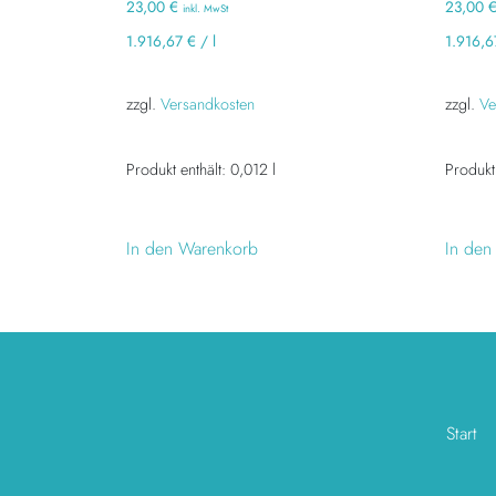
23,00
€
23,00
inkl. MwSt
1.916,67
€
/
l
1.916,
zzgl.
Versandkosten
zzgl.
Ve
Produkt enthält: 0,012
l
Produkt
In den Warenkorb
In den
Start