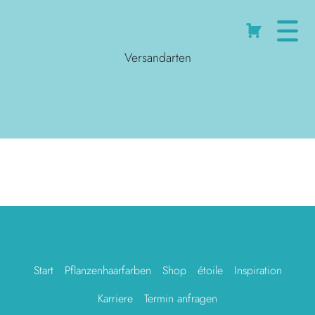
Cart
Versandarten
Start
Pflanzenhaarfarben
Shop
étoile
Inspiration
Karriere
Termin anfragen