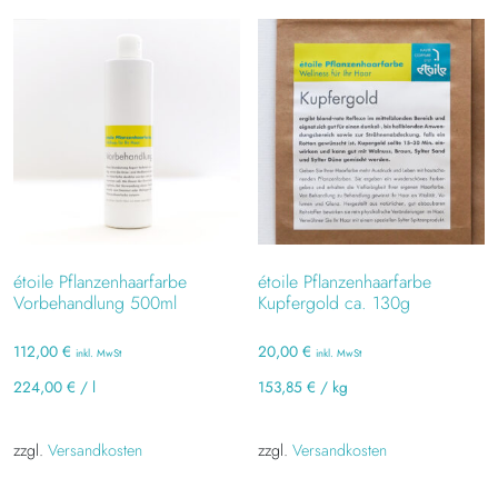
étoile Pflanzenhaarfarbe
étoile Pflanzenhaarfarbe
Vorbehandlung 500ml
Kupfergold ca. 130g
112,00
€
20,00
€
inkl. MwSt
inkl. MwSt
224,00
€
/
l
153,85
€
/
kg
zzgl.
Versandkosten
zzgl.
Versandkosten