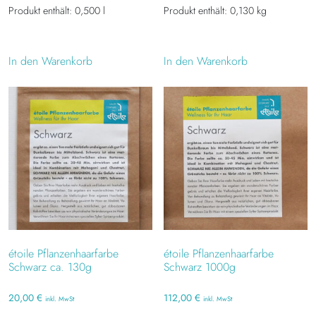
Produkt enthält: 0,500
l
Produkt enthält: 0,130
kg
In den Warenkorb
In den Warenkorb
étoile Pflanzenhaarfarbe
étoile Pflanzenhaarfarbe
Schwarz ca. 130g
Schwarz 1000g
20,00
€
112,00
€
inkl. MwSt
inkl. MwSt