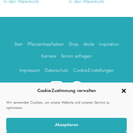
In den Warenkorb
In den Warenkorb
Start
Pflanzenhaarfarben
Shop
étoile
Inspiration
Karriere
Termin anfragen
Impressum
Datenschutz
Cookie-Einstellungen
Cookie-Zustimmung verwalten
Wir verwenden Cookies, um unsere Website und unseren Service zu
Salon étoile, Maybachstraße 18, 25980 Sylt/OT Westerland,
optimieren.
Fon
04651 299889
, Fax
04651
23277, Terminanfragen über
das
Formular
oder an
anfrage@etoile-sylt.de
, andere
Akzeptieren
Anliegen an
info@etoile-sylt.de