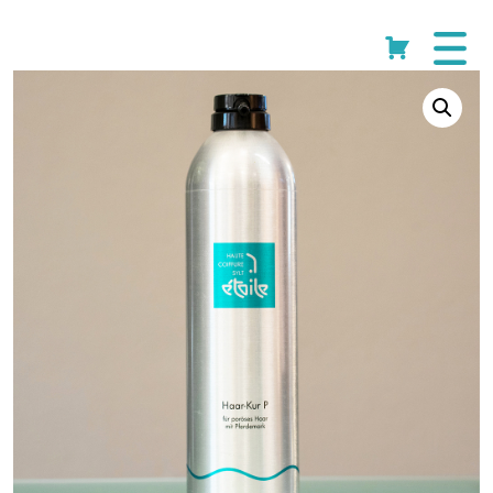
Start
/
Shop
/
Haar-Kur
/ étoile P-Balsam Haar-Kur 500ml
Cart