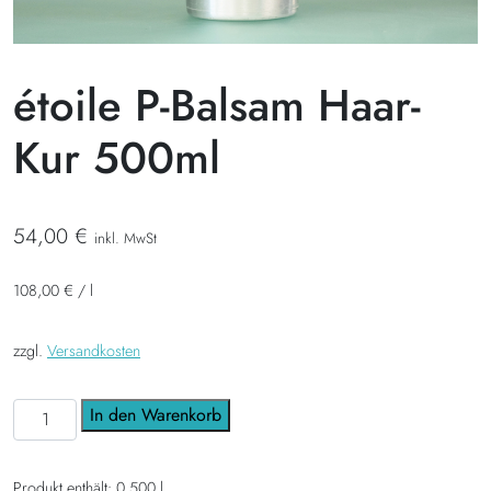
étoile P-Balsam Haar-
Kur 500ml
54,00
€
inkl. MwSt
108,00
€
/
l
zzgl.
Versandkosten
étoile P-Balsam Haar-Kur 500ml Menge
In den Warenkorb
Produkt enthält: 0,500
l