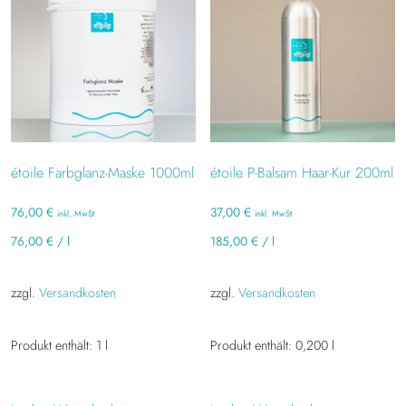
étoile Farbglanz-Maske 1000ml
étoile P-Balsam Haar-Kur 200ml
76,00
€
37,00
€
inkl. MwSt
inkl. MwSt
76,00
€
/
l
185,00
€
/
l
zzgl.
Versandkosten
zzgl.
Versandkosten
Produkt enthält: 1
l
Produkt enthält: 0,200
l