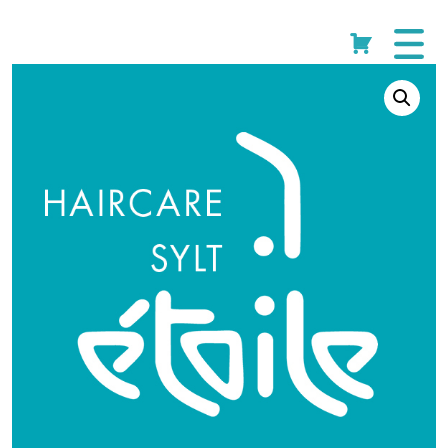
Start
/
Shop
/
Bürsten
/ Denman Bürste weit freeflow
Cart